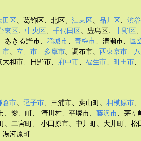
大田区
、葛飾区、北区、
江東区
、
品川区
、
渋谷
台東区
、
中央区
、
千代田区
、豊島区、
中野区
、あきる野市、
稲城市
、
青梅市
、清瀬市、
国
江市
、
立川市
、
多摩市
、調布市、
西東京市
、
八
東大和市、日野市、
府中市
、
福生市
、
町田市
、
鎌倉市
、
逗子市
、三浦市、葉山町、
相模原市
、
市、愛川町、 清川村、平塚市、
藤沢市
、茅ヶ
町、二宮町、 小田原市、中井町、大井町、松
、湯河原町