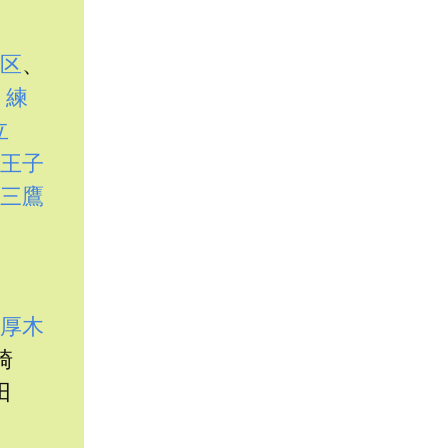
区
、
、
練
立
王子
三鷹
厚木
崎
田