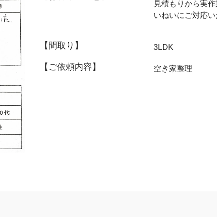
見積もりから実作
いねいにご対応い
【間取り】
3LDK
【ご依頼内容】
空き家整理