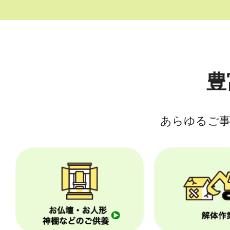
豊
あらゆるご事