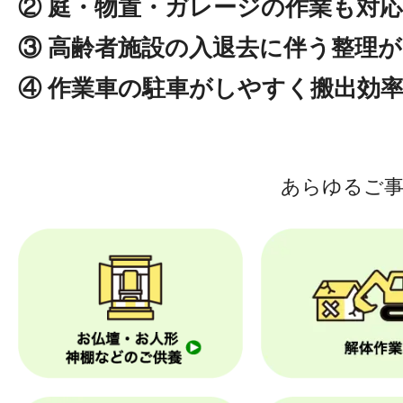
② 庭・物置・ガレージの作業も対応
③ 高齢者施設の入退去に伴う整理
④ 作業車の駐車がしやすく搬出効
あらゆるご事