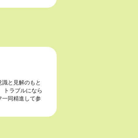
意識と見解のもと
、トラブルになら
フ一同精進して参