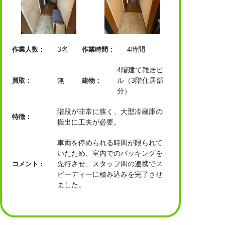
3名
4時間
作業人数：
作業時間：
4階建て雑居ビ
無
ル（3階住居部
買取：
建物：
分）
階段が非常に狭く、大型冷蔵庫の
特徴：
搬出に工夫が必要。
車両を停められる時間が限られて
いたため、室内でのパッキングを
先行させ、スタッフ間の連携でス
コメント：
ピーディーに積み込みを完了させ
ました。