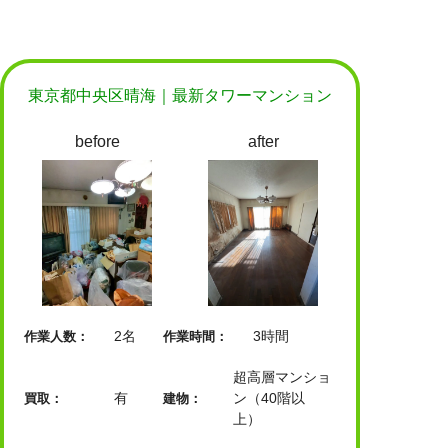
東京都中央区晴海｜最新タワーマンション
before
after
2名
3時間
作業人数：
作業時間：
超高層マンショ
有
ン（40階以
買取：
建物：
上）