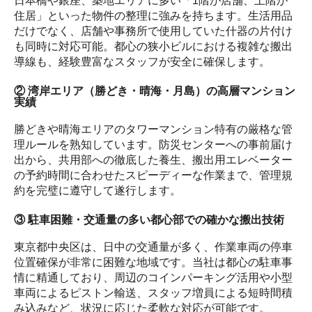
日本橋や銀座、築地エリアに多い「1階が店舗、上階が
住居」といった物件の整理に強みを持ちます。生活用品
だけでなく、店舗や事務所で使用していた什器の片付け
も同時に対応可能。都心の狭小ビルにおける複雑な搬出
導線も、経験豊富なスタッフが安全に確保します。
② 湾岸エリア（勝どき・晴海・月島）の高層マンション
実績
勝どきや晴海エリアのタワーマンション特有の厳格な管
理ルールを熟知しています。防災センターへの事前届け
出から、共用部への徹底した養生、搬出用エレベーター
の予約時間に合わせたスピーディーな作業まで、管理規
約を完璧に遵守して遂行します。
③ 駐車困難・交通量の多い都心部での確かな搬出技術
東京都中央区は、日中の交通量が多く、作業車両の停車
位置確保が非常に困難な地域です。当社は都心の駐車事
情に精通しており、周辺のコインパーキング活用や小型
車両によるピストン輸送、スタッフ増員による短時間積
み込みなど、状況に応じた柔軟な対応が可能です。