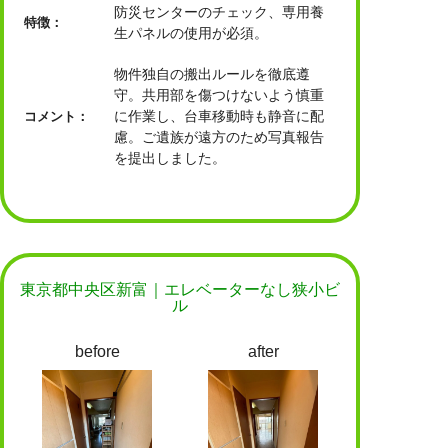
防災センターのチェック、専用養
特徴：
生パネルの使用が必須。
物件独自の搬出ルールを徹底遵
守。共用部を傷つけないよう慎重
に作業し、台車移動時も静音に配
コメント：
慮。ご遺族が遠方のため写真報告
を提出しました。
東京都中央区新富｜エレベーターなし狭小ビ
ル
before
after