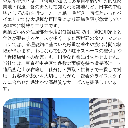
東京都中央区は、五街道の起点である日本橋や世界的な商
業地・銀座、食の街として知られる築地など、日本の中心
地としての顔を持つ一方、月島・勝どき・晴海といったベ
イエリアでは大規模な再開発により高層住宅が急増してい
る非常に特殊なエリアです。
商業ビル内の住居部分や店舗併設住宅では、家庭用家財と
什器が混在するケースが多く、また湾岸部のタワーマンシ
ョンでは、管理規約に基づいた厳重な養生や搬出時間の制
限が伴います。都心ならではの「駐車スペースの確保」や
「近隣店舗への配慮」も、円滑な作業には欠かせません。
当社では、東京都中央区で多数の実績を持つ遺品整理士・
遺品査定士が在籍し、仕分け・買取・供養まで一貫して対
応。お客様の想いを大切にしながら、都会のライフスタイ
ルに合わせた迅速かつ高品質なサービスを提供していま
す。