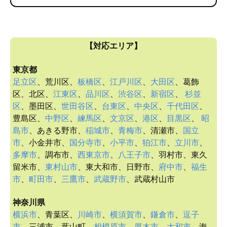
【対応エリア】
東京都
足立区
、荒川区、
板橋区
、
江戸川区
、
大田区
、葛飾
区、北区、
江東区
、
品川区
、
渋谷区
、
新宿区
、
杉並
区
、墨田区、
世田谷区
、
台東区
、
中央区
、
千代田区
、
豊島区、
中野区
、
練馬区
、
文京区
、
港区
、
目黒区
、
昭
島市
、あきる野市、
稲城市
、
青梅市
、清瀬市、
国立
市
、小金井市、
国分寺市
、
小平市
、
狛江市
、
立川市
、
多摩市
、調布市、
西東京市
、
八王子市
、羽村市、東久
留米市、
東村山市
、東大和市、日野市、
府中市
、
福生
市
、
町田市
、
三鷹市
、
武蔵野市
、武蔵村山市
神奈川県
横浜市
、青葉区、
川崎市
、
横須賀市
、
鎌倉市
、
逗子
市
、三浦市、葉山町、
相模原市
、
厚木市
、
大和市
、海