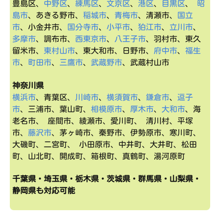
豊島区、
中野区
、
練馬区
、
文京区
、
港区
、
目黒区
、
昭
島市
、あきる野市、
稲城市
、
青梅市
、清瀬市、
国立
市
、小金井市、
国分寺市
、
小平市
、
狛江市
、
立川市
、
多摩市
、調布市、
西東京市
、
八王子市
、羽村市、東久
留米市、
東村山市
、東大和市、日野市、
府中市
、
福生
市
、
町田市
、
三鷹市
、
武蔵野市
、武蔵村山市
神奈川県
横浜市
、青葉区、
川崎市
、
横須賀市
、
鎌倉市
、
逗子
市
、三浦市、葉山町、
相模原市
、
厚木市
、
大和市
、海
老名市、 座間市、綾瀬市、愛川町、 清川村、平塚
市、
藤沢市
、茅ヶ崎市、秦野市、伊勢原市、寒川町、
大磯町、二宮町、 小田原市、中井町、大井町、松田
町、山北町、開成町、箱根町、真鶴町、湯河原町
千葉県・埼玉県・栃木県・茨城県・群馬県・山梨県・
静岡県も対応可能