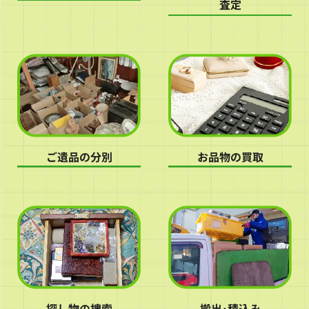
査定
ご遺品の分別
お品物の買取
探し物の捜索
搬出･積込み