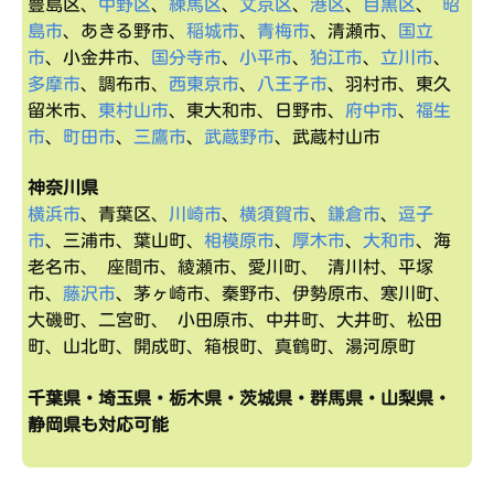
豊島区、
中野区
、
練馬区
、
文京区
、
港区
、
目黒区
、
昭
島市
、あきる野市、
稲城市
、
青梅市
、清瀬市、
国立
市
、小金井市、
国分寺市
、
小平市
、
狛江市
、
立川市
、
多摩市
、調布市、
西東京市
、
八王子市
、羽村市、東久
留米市、
東村山市
、東大和市、日野市、
府中市
、
福生
市
、
町田市
、
三鷹市
、
武蔵野市
、武蔵村山市
神奈川県
横浜市
、青葉区、
川崎市
、
横須賀市
、
鎌倉市
、
逗子
市
、三浦市、葉山町、
相模原市
、
厚木市
、
大和市
、海
老名市、 座間市、綾瀬市、愛川町、 清川村、平塚
市、
藤沢市
、茅ヶ崎市、秦野市、伊勢原市、寒川町、
大磯町、二宮町、 小田原市、中井町、大井町、松田
町、山北町、開成町、箱根町、真鶴町、湯河原町
千葉県・埼玉県・栃木県・茨城県・群馬県・山梨県・
静岡県も対応可能