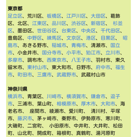
東京都
足立区
、荒川区、
板橋区
、
江戸川区
、
大田区
、葛飾
区、北区、
江東区
、
品川区
、
渋谷区
、
新宿区
、
杉並
区
、墨田区、
世田谷区
、
台東区
、
中央区
、
千代田区
、
豊島区、
中野区
、
練馬区
、
文京区
、
港区
、
目黒区
、
昭
島市
、あきる野市、
稲城市
、
青梅市
、清瀬市、
国立
市
、小金井市、
国分寺市
、
小平市
、
狛江市
、
立川市
、
多摩市
、調布市、
西東京市
、
八王子市
、羽村市、東久
留米市、
東村山市
、東大和市、日野市、
府中市
、
福生
市
、
町田市
、
三鷹市
、
武蔵野市
、武蔵村山市
神奈川県
横浜市
、青葉区、
川崎市
、
横須賀市
、
鎌倉市
、
逗子
市
、三浦市、葉山町、
相模原市
、
厚木市
、
大和市
、海
老名市、 座間市、綾瀬市、愛川町、 清川村、平塚
市、
藤沢市
、茅ヶ崎市、秦野市、伊勢原市、寒川町、
大磯町、二宮町、 小田原市、中井町、大井町、松田
町、山北町、開成町、箱根町、真鶴町、湯河原町