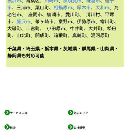
横浜市
、青葉区、
川崎市
、
横須賀市
、
鎌倉市
、
逗子
市
、三浦市、葉山町、
相模原市
、
厚木市
、
大和市
、海
老名市、 座間市、綾瀬市、愛川町、 清川村、平塚
市、
藤沢市
、茅ヶ崎市、秦野市、伊勢原市、寒川町、
大磯町、二宮町、 小田原市、中井町、大井町、松田
町、山北町、開成町、箱根町、真鶴町、湯河原町
千葉県・埼玉県・栃木県・茨城県・群馬県・山梨県・
静岡県も対応可能
サービス内容
対応エリア
料金
会社概要