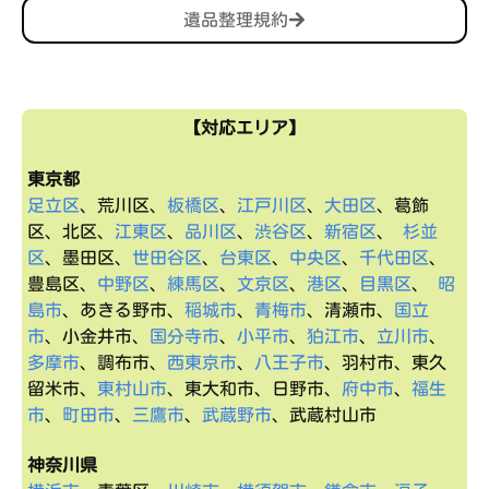
遺品整理規約
【対応エリア】
東京都
足立区
、荒川区、
板橋区
、
江戸川区
、
大田区
、葛飾
区、北区、
江東区
、
品川区
、
渋谷区
、
新宿区
、
杉並
区
、墨田区、
世田谷区
、
台東区
、
中央区
、
千代田区
、
豊島区、
中野区
、
練馬区
、
文京区
、
港区
、
目黒区
、
昭
島市
、あきる野市、
稲城市
、
青梅市
、清瀬市、
国立
市
、小金井市、
国分寺市
、
小平市
、
狛江市
、
立川市
、
多摩市
、調布市、
西東京市
、
八王子市
、羽村市、東久
留米市、
東村山市
、東大和市、日野市、
府中市
、
福生
市
、
町田市
、
三鷹市
、
武蔵野市
、武蔵村山市
神奈川県