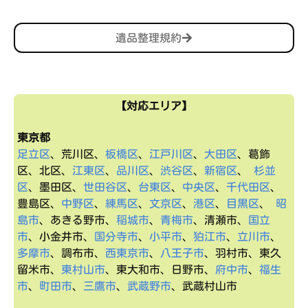
遺品整理規約
【対応エリア】
東京都
足立区
、荒川区、
板橋区
、
江戸川区
、
大田区
、葛飾
区、北区、
江東区
、
品川区
、
渋谷区
、
新宿区
、
杉並
区
、墨田区、
世田谷区
、
台東区
、
中央区
、
千代田区
、
豊島区、
中野区
、
練馬区
、
文京区
、
港区
、
目黒区
、
昭
島市
、あきる野市、
稲城市
、
青梅市
、清瀬市、
国立
市
、小金井市、
国分寺市
、
小平市
、
狛江市
、
立川市
、
多摩市
、調布市、
西東京市
、
八王子市
、羽村市、東久
留米市、
東村山市
、東大和市、日野市、
府中市
、
福生
市
、
町田市
、
三鷹市
、
武蔵野市
、武蔵村山市